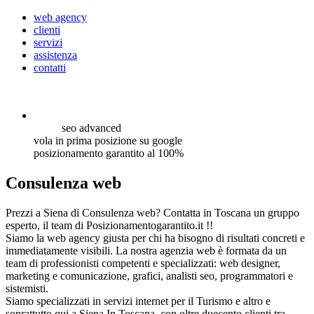
web agency
clienti
servizi
assistenza
contatti
seo
advanced
vola in prima posizione su google
posizionamento garantito al 100%
Consulenza web
Prezzi a Siena di Consulenza web? Contatta in Toscana un gruppo
esperto, il team di Posizionamentogarantito.it !!
Siamo la web agency giusta per chi ha bisogno di risultati concreti e
immediatamente visibili. La nostra agenzia web è formata da un
team di professionisti competenti e specializzati: web designer,
marketing e comunicazione, grafici, analisti seo, programmatori e
sistemisti.
Siamo specializzati in servizi internet per il Turismo e altro e
soprattutto qui a Siena In Toscana, con oltre duecento clienti tra