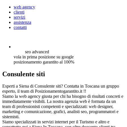
web agency
clienti
servizi
assistenza
contatti
seo
advanced
vola in prima posizione su google
posizionamento garantito al 100%
Consulente siti
Esperti a Siena di Consulente siti? Contatta in Toscana un gruppo
esperto, il team di Posizionamentogarantito.it !!
Siamo la web agency giusta per chi ha bisogno di risultati concreti e
immediatamente visibili. La nostra agenzia web è formata da un
team di professionisti competenti e specializzati: web designer,
marketing e comunicazione, grafici, analisti seo, programmatori e
sistemisti.
Siamo specializzati in servizi internet per il Turismo e altro e
soprattutto qui a Siena In Toscana, con oltre duecento clienti tra