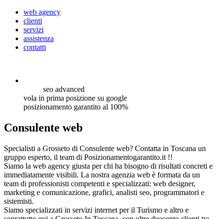
web agency
clienti
servizi
assistenza
contatti
seo
advanced
vola in prima posizione su google
posizionamento garantito al 100%
Consulente web
Specialisti a Grosseto di Consulente web? Contatta in Toscana un
gruppo esperto, il team di Posizionamentogarantito.it !!
Siamo la web agency giusta per chi ha bisogno di risultati concreti e
immediatamente visibili. La nostra agenzia web è formata da un
team di professionisti competenti e specializzati: web designer,
marketing e comunicazione, grafici, analisti seo, programmatori e
sistemisti.
Siamo specializzati in servizi internet per il Turismo e altro e
soprattutto qui a Grosseto In Toscana, con oltre duecento clienti tra