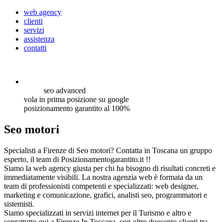
web agency
clienti
servizi
assistenza
contatti
seo
advanced
vola in prima posizione su google
posizionamento garantito al 100%
Seo motori
Specialisti a Firenze di Seo motori? Contatta in Toscana un gruppo
esperto, il team di Posizionamentogarantito.it !!
Siamo la web agency giusta per chi ha bisogno di risultati concreti e
immediatamente visibili. La nostra agenzia web è formata da un
team di professionisti competenti e specializzati: web designer,
marketing e comunicazione, grafici, analisti seo, programmatori e
sistemisti.
Siamo specializzati in servizi internet per il Turismo e altro e
soprattutto qui a Firenze In Toscana, con oltre duecento clienti tra