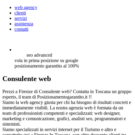
web agency
clienti
servizi
assistenza
contatti
seo
advanced
vola in prima posizione su google
posizionamento garantito al 100%
Consulente web
Prezzi a Firenze di Consulente web? Contatta in Toscana un gruppo
esperto, il team di Posizionamentogarantito.it !!
Siamo la web agency giusta per chi ha bisogno di risultati concreti e
immediatamente visibili. La nostra agenzia web è formata da un
team di professionisti competenti e specializzati: web designer,
marketing e comunicazione, grafici, analisti seo, programmatori e
sistemisti.
Siamo specializzati in servizi internet per il Turismo e altro e
soprattutto qui a Firenze In Toscana, con oltre duecento clienti tra