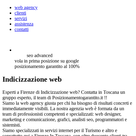
web agency
clienti
servizi
assistenza
contatti
seo
advanced
vola in prima posizione su google
posizionamento garantito al 100%
Indicizzazione web
Esperti a Firenze di Indicizzazione web? Contatta in Toscana un
gruppo esperto, il team di Posizionamentogarantito.it !!
Siamo la web agency giusta per chi ha bisogno di risultati concreti e
immediatamente visibili. La nostra agenzia web è formata da un
team di professionisti competenti e specializzati: web designer,
marketing e comunicazione, grafici, analisti seo, programmatori e
sistemisti.
Siamo specializzati in servizi internet per il Turismo e altro e
soprattutto qui a Firenze In Toscana, con oltre duecento clienti tra