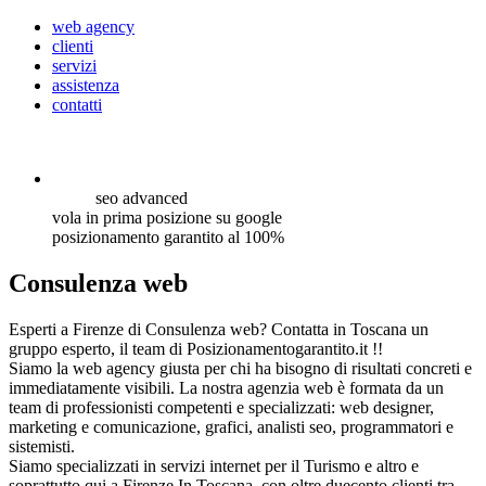
web agency
clienti
servizi
assistenza
contatti
seo
advanced
vola in prima posizione su google
posizionamento garantito al 100%
Consulenza web
Esperti a Firenze di Consulenza web? Contatta in Toscana un
gruppo esperto, il team di Posizionamentogarantito.it !!
Siamo la web agency giusta per chi ha bisogno di risultati concreti e
immediatamente visibili. La nostra agenzia web è formata da un
team di professionisti competenti e specializzati: web designer,
marketing e comunicazione, grafici, analisti seo, programmatori e
sistemisti.
Siamo specializzati in servizi internet per il Turismo e altro e
soprattutto qui a Firenze In Toscana, con oltre duecento clienti tra